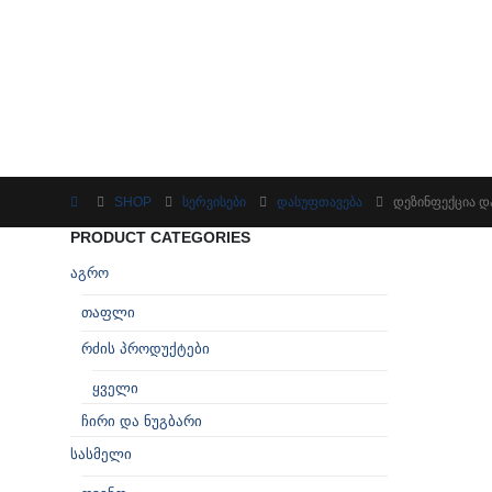
SHOP
ᲡᲔᲠᲕᲘᲡᲔᲑᲘ
ᲓᲐᲡᲣᲤᲗᲐᲕᲔᲑᲐ
ᲓᲔᲖᲘᲜᲤᲔᲥᲪᲘᲐ Დ
PRODUCT CATEGORIES
აგრო
თაფლი
რძის პროდუქტები
ყველი
ჩირი და ნუგბარი
სასმელი