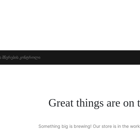
Ა ᲛᲬᲔᲠᲔᲑᲘᲡ ᲙᲝᲜᲢᲠᲝᲚᲘ
Great things are on 
Something big is brewing! Our store is in the work