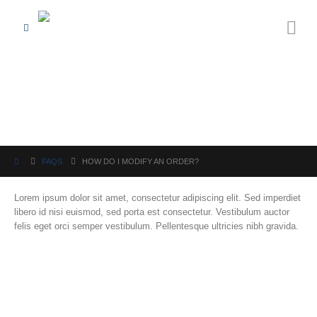
FAQS
HOW DO I MODIFY AN ORDER?
Lorem ipsum dolor sit amet, consectetur adipiscing elit. Sed imperdiet
libero id nisi euismod, sed porta est consectetur. Vestibulum auctor
felis eget orci semper vestibulum. Pellentesque ultricies nibh gravida.