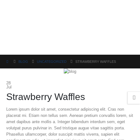
BLOG
UNCATEGORIZED
STRAWBERRY WAFFLES
28
Jul
Strawberry Waffles
Lorem ipsum dolor sit amet, consectetur adipiscing elit. Cras non
placerat mi. Etiam non tellus sem. Aenean pretium convallis lorem, sit
amet dapibus ante mollis a. Integer bibendum interdum sem, eget
volutpat purus pulvinar in. Sed tristique augue vitae sagittis porta.
Phasellus ullamcorper, dolor suscipit mattis viverra, sapien elit